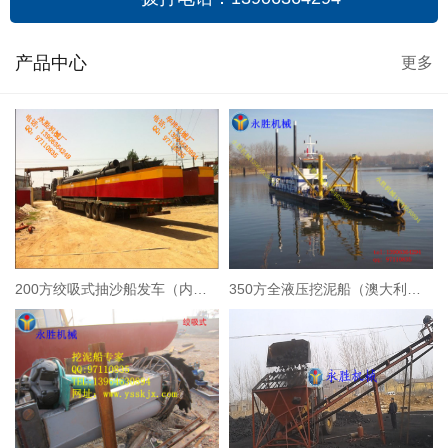
产品中心
更多
200方绞吸式抽沙船发车（内蒙古）
350方全液压挖泥船（澳大利亚）