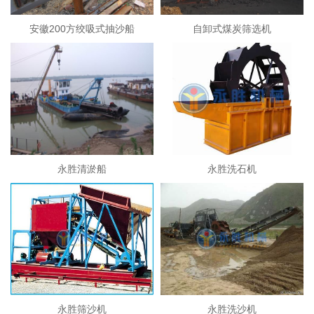
安徽200方绞吸式抽沙船
自卸式煤炭筛选机
永胜清淤船
永胜洗石机
永胜筛沙机
永胜洗沙机